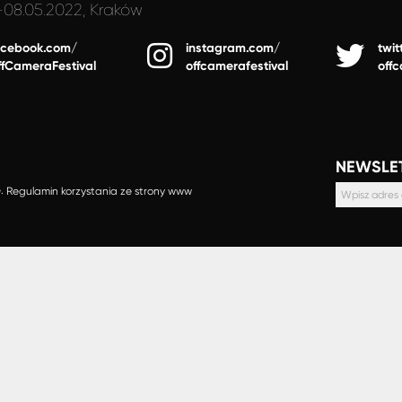
-08.05.2022, Kraków
acebook.com/
instagram.com/
twit
ffCameraFestival
offcamerafestival
off
NEWSLE
e.
Regulamin korzystania ze strony www