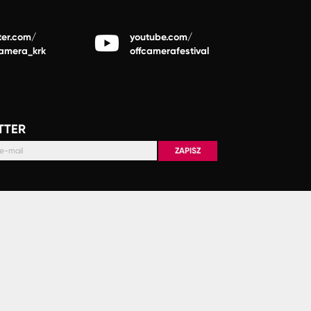
ter.com/
youtube.com/
camera_krk
offcamerafestival
TTER
ZAPISZ