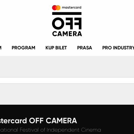
M
PROGRAM
KUP BILET
PRASA
PRO INDUSTR
tercard OFF CAMERA
national Festival
of Independent Cinema