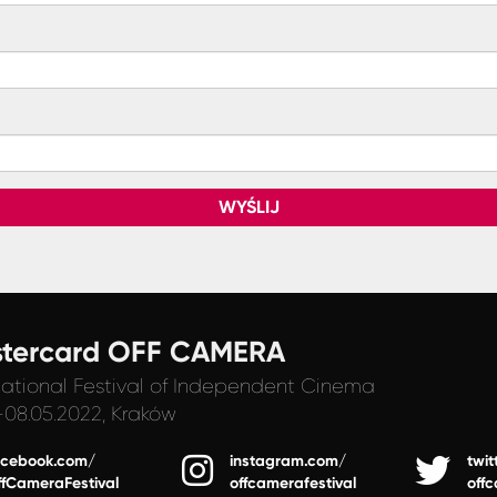
WYŚLIJ
tercard OFF CAMERA
national Festival
of Independent Cinema
-08.05.2022, Kraków
acebook.com/
instagram.com/
twit
ffCameraFestival
offcamerafestival
off