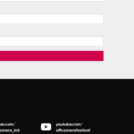
ter.com/
youtube.com/
camera_krk
offcamerafestival