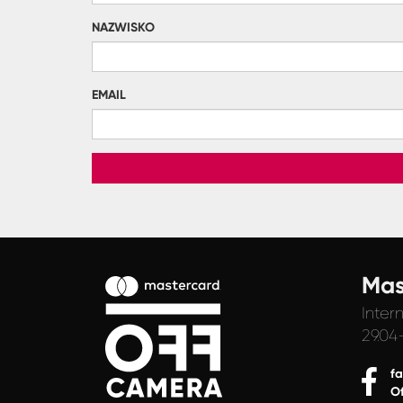
NAZWISKO
EMAIL
Mas
Inter
29.04
f
O