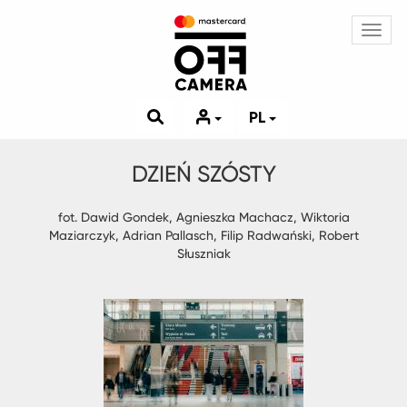
Toggl
navig
PL
DZIEŃ SZÓSTY
fot. Dawid Gondek, Agnieszka Machacz, Wiktoria
Maziarczyk, Adrian Pallasch, Filip Radwański, Robert
Słuszniak