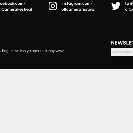
acebook.com/
instagram.com/
twit
ffCameraFestival
offcamerafestival
off
NEWSLE
e.
Regulamin korzystania ze strony www