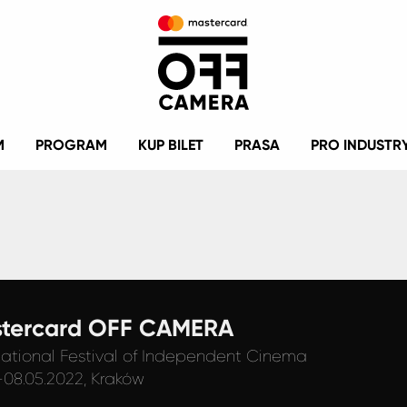
M
PROGRAM
KUP BILET
PRASA
PRO INDUSTR
tercard OFF CAMERA
national Festival
of Independent Cinema
-08.05.2022, Kraków