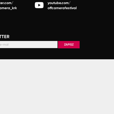
ter.com/
youtube.com/
camera_krk
offcamerafestival
TTER
ZAPISZ